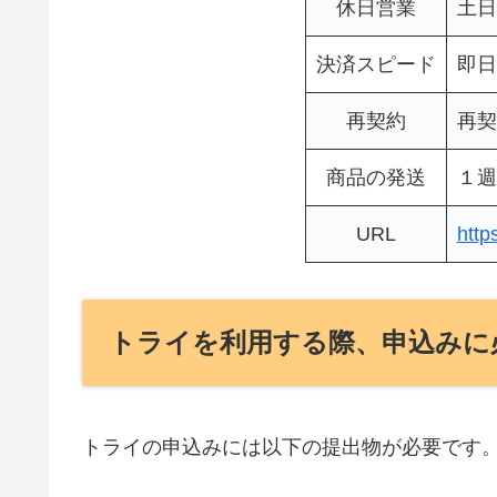
休日営業
土日
決済スピード
即日
再契約
再契
商品の発送
１週
URL
http
トライを利用する際、申込みに
トライの申込みには以下の提出物が必要です