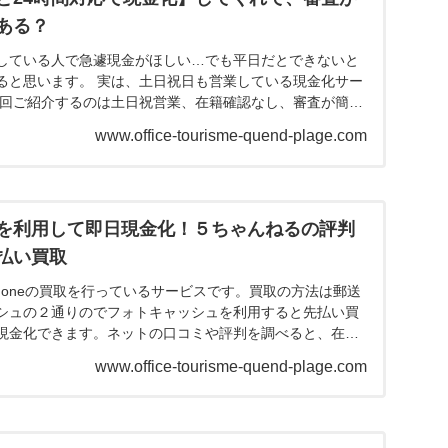
ある？
している人で急遽現金がほしい…でも平日だとできないと
ると思います。 実は、土日祝日も営業している現金化サー
今回ご紹介するのは土日祝営業、在籍確認なし、審査が簡単
ます。...
www.office-tourisme-quend-plage.com
を利用して即日現金化！５ちゃんねるの評判
払い買取
honeの買取を行っているサービスです。買取の方法は郵送
シュの２通りのでフォトキャッシュを利用すると先払い買
現金化できます。ネットの口コミや評判を調べると、在籍
査落...
www.office-tourisme-quend-plage.com