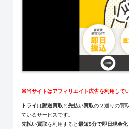
※当サイトはアフィリエイト広告を利用して
トライ
は
郵送買取
と
先払い買取
の２通りの買
ているサービスです。
先払い買取
を利用すると
最短5分で即日現金化