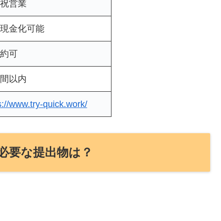
祝営業
現金化可能
約可
間以内
s://www.try-quick.work/
必要な提出物は？
。