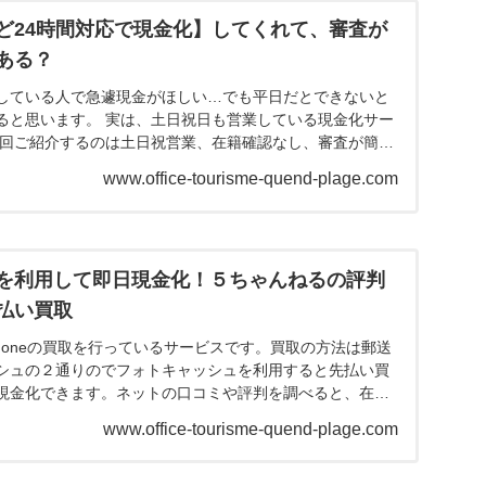
ど24時間対応で現金化】してくれて、審査が
ある？
している人で急遽現金がほしい…でも平日だとできないと
ると思います。 実は、土日祝日も営業している現金化サー
今回ご紹介するのは土日祝営業、在籍確認なし、審査が簡単
ます。...
www.office-tourisme-quend-plage.com
を利用して即日現金化！５ちゃんねるの評判
払い買取
honeの買取を行っているサービスです。買取の方法は郵送
シュの２通りのでフォトキャッシュを利用すると先払い買
現金化できます。ネットの口コミや評判を調べると、在籍
査落...
www.office-tourisme-quend-plage.com