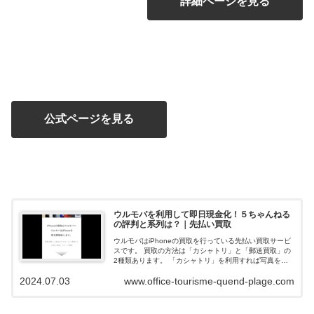
詳細ページを見る
公式ページを見る
ウルモバを利用して即日現金化！５ちゃんねる
の評判と系列は？｜先払い買取
ウルモバはiPhoneの買取を行っている先払い買取サービ
スです。 買取の方法は「カシャトリ」と「郵送買取」の
2種類あります。 「カシャトリ」を利用すれば写真を撮
って送るだけで即日買取が可能です。 ウルモバ 公式サイ
2024.07.03
www.office-tourisme-quend-plage.com
トはこちら ウルモバで即日...