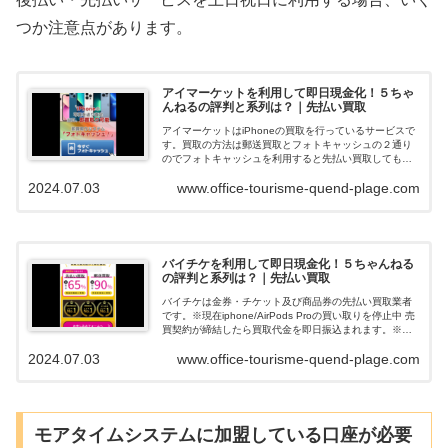
つか注意点があります。
アイマーケットを利用して即日現金化！５ちゃ
んねるの評判と系列は？｜先払い買取
アイマーケットはiPhoneの買取を行っているサービスで
す。買取の方法は郵送買取とフォトキャッシュの２通り
のでフォトキャッシュを利用すると先払い買取してもら
えて即日現金化できます。ネットの口コミや評判を調べ
2024.07.03
www.office-tourisme-quend-plage.com
ると、在籍確認も無く申込みの審査落...
バイチケを利用して即日現金化！５ちゃんねる
の評判と系列は？｜先払い買取
バイチケは金券・チケット及び商品券の先払い買取業者
です。※現在iphone/AirPods Proの買い取りを停止中 売
買契約が締結したら買取代金を即日振込まれます。※商
品は1ヵ月以内に郵送が必要です。 バイチケ公式サイト
2024.07.03
www.office-tourisme-quend-plage.com
はコチラ バイチケ...
モアタイムシステムに加盟している口座が必要