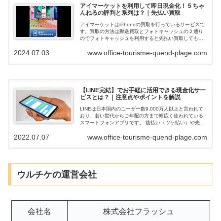
アイマーケットを利用して即日現金化！５ちゃ
んねるの評判と系列は？｜先払い買取
アイマーケットはiPhoneの買取を行っているサービスで
す。買取の方法は郵送買取とフォトキャッシュの２通り
のでフォトキャッシュを利用すると先払い買取してもら
えて即日現金化できます。ネットの口コミや評判を調べ
2024.07.03
www.office-tourisme-quend-plage.com
ると、在籍確認も無く申込みの審査落...
【LINE完結】でお手軽に活用できる現金化サー
ビスとは？｜注意点やポイントを解説
LINEは日本国内のユーザー数9,000万人以上と言われて
おり、若い世代からご年配の方まで幅広く使われている
スマートフォンアプリです。 後払い（ツケ払い）や先払
い買取でお金を調達できる業者の中には「LINEだけで申
2022.07.07
www.office-tourisme-quend-plage.com
込や審査が完結できる」業者...
ウルチケの運営会社
会社名
株式会社フラッシュ