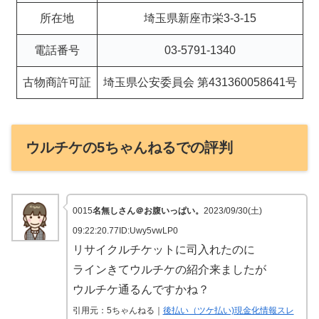
所在地
埼玉県新座市栄3-3-15
電話番号
03-5791-1340
古物商許可証
埼玉県公安委員会 第431360058641号
ウルチケの5ちゃんねるでの評判
0015
名無しさん＠お腹いっぱい。
2023/09/30(土)
09:22:20.77ID:Uwy5vwLP0
リサイクルチケットに司入れたのに
ラインきてウルチケの紹介来ましたが
ウルチケ通るんですかね？
引用元：5ちゃんねる｜
後払い（ツケ払い)現金化情報スレ