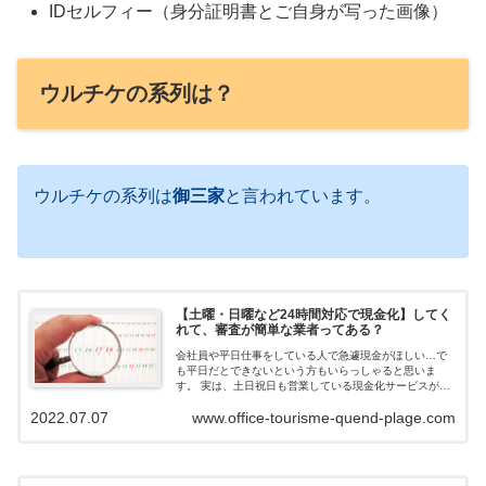
IDセルフィー（身分証明書とご自身が写った画像）
ウルチケの系列は？
ウルチケの系列は
御三家
と言われています。
【土曜・日曜など24時間対応で現金化】してく
れて、審査が簡単な業者ってある？
会社員や平日仕事をしている人で急遽現金がほしい…で
も平日だとできないという方もいらっしゃると思いま
す。 実は、土日祝日も営業している現金化サービスがあ
ります。 今回ご紹介するのは土日祝営業、在籍確認な
2022.07.07
www.office-tourisme-quend-plage.com
し、審査が簡単な業者について解説します。...