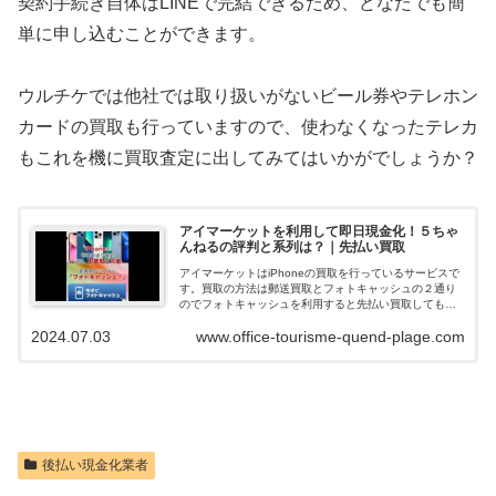
契約手続き自体はLINEで完結できるため、どなたでも簡
単に申し込むことができます。
ウルチケでは他社では取り扱いがないビール券やテレホン
カードの買取も行っていますので、使わなくなったテレカ
もこれを機に買取査定に出してみてはいかがでしょうか？
アイマーケットを利用して即日現金化！５ちゃ
んねるの評判と系列は？｜先払い買取
アイマーケットはiPhoneの買取を行っているサービスで
す。買取の方法は郵送買取とフォトキャッシュの２通り
のでフォトキャッシュを利用すると先払い買取してもら
えて即日現金化できます。ネットの口コミや評判を調べ
2024.07.03
www.office-tourisme-quend-plage.com
ると、在籍確認も無く申込みの審査落...
後払い現金化業者