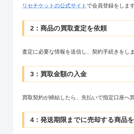
リセチケットの公式サイト
で会員登録をしま
2：商品の買取査定を依頼
査定に必要な情報を送信し、契約手続きをし
3：買取金額の入金
買取契約が締結したら、先払いで指定口座へ
4：発送期限までに売却する商品