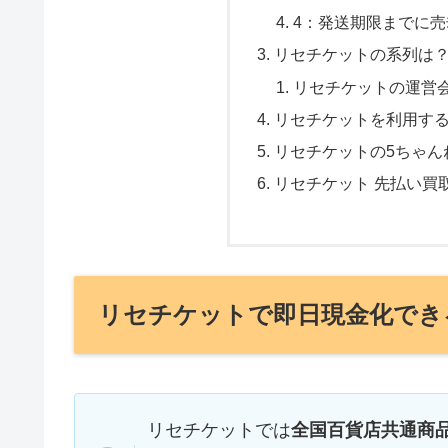
4：発送期限までに
リセチケットの系列は
リセチケットの運営
リセチケットを利用す
リセチケットの5ちゃん
リセチケット 先払い買取
リセチケットで即日現金化でき
リセチケットでは
全国百貨店共通商品