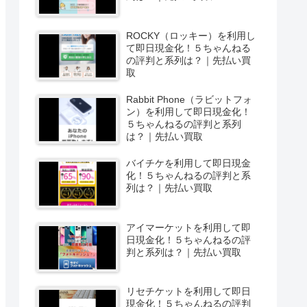
ROCKY（ロッキー）を利用し
て即日現金化！５ちゃんねる
の評判と系列は？｜先払い買
取
Rabbit Phone（ラビットフォ
ン）を利用して即日現金化！
５ちゃんねるの評判と系列
は？｜先払い買取
バイチケを利用して即日現金
化！５ちゃんねるの評判と系
列は？｜先払い買取
アイマーケットを利用して即
日現金化！５ちゃんねるの評
判と系列は？｜先払い買取
リセチケットを利用して即日
現金化！５ちゃんねるの評判