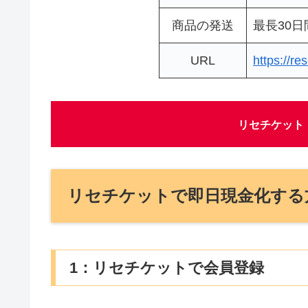
商品の発送
最長30日
URL
https://re
リセチケット
リセチケットで即日現金化する
1：リセチケットで会員登録