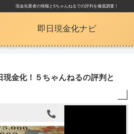
現金化業者の情報と5ちゃんねるでの評判を徹底調査！
即日現金化ナビ
日現金化！５ちゃんねるの評判と