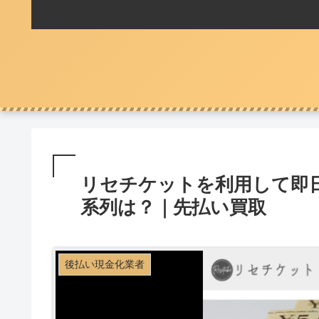
リセチケットを利用して即
系列は？｜先払い買取
後払い現金化業者