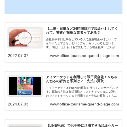
【土曜・日曜など24時間対応で現金化】してく
れて、審査が簡単な業者ってある？
会社員や平日仕事をしている人で急遽現金がほしい…で
も平日だとできないという方もいらっしゃると思いま
す。 実は、土日祝日も営業している現金化サービスがあ
ります。 今回ご紹介するのは土日祝営業、在籍確認な
2022.07.07
www.office-tourisme-quend-plage.com
し、審査が簡単な業者について解説します。...
アイマーケットを利用して即日現金化！５ちゃ
んねるの評判と系列は？｜先払い買取
アイマーケットはiPhoneの買取を行っているサービスで
す。買取の方法は郵送買取とフォトキャッシュの２通り
のでフォトキャッシュを利用すると先払い買取してもら
えて即日現金化できます。ネットの口コミや評判を調べ
2024.07.03
www.office-tourisme-quend-plage.com
ると、在籍確認も無く申込みの審査落...
【LINE完結】でお手軽に活用できる現金化サー