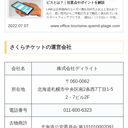
ビスとは？｜注意点やポイントを解説
LINEは日本国内のユーザー数9,000万人以上と言われて
おり、若い世代からご年配の方まで幅広く使われている
スマートフォンアプリです。 後払い（ツケ払い）や先払
い買取でお金を調達できる業者の中には「LINEだけで申
2022.07.07
www.office-tourisme-quend-plage.com
込や審査が完結できる」業者...
さくらチケットの運営会社
会社名
株式会社ディライト
〒060-0062
所在地
北海道札幌市中央区南2条西7丁目1-5
2・7ビル2F
電話番号
011-600-6323
古物商許
北海道公安委員会 第101010002091