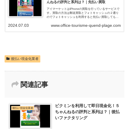
んねるの評判と系列は？｜先払い買取
アイマーケットはiPhoneの買取を行っているサービスで
す。買取の方法は郵送買取とフォトキャッシュの２通り
のでフォトキャッシュを利用すると先払い買取してもら
えて即日現金化できます。ネットの口コミや評判を調べ
2024.07.03
www.office-tourisme-quend-plage.com
ると、在籍確認も無く申込みの審査落...
後払い現金化業者
関連記事
ピクミンを利用して即日現金化！５
後払い現金化業者
ちゃんねるの評判と系列は？｜後払
いファクタリング