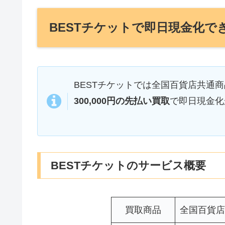
BESTチケットで即日現金化で
BESTチケットでは全国百貨店共通
300,000円
の先払い買取
で即日現金化
BESTチケットのサービス概要
買取商品
全国百貨店