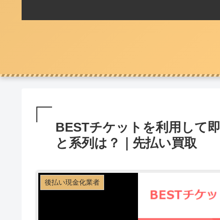
BESTチケットを利用して
と系列は？｜先払い買取
後払い現金化業者