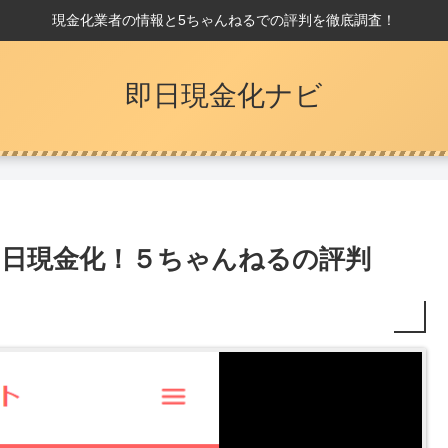
現金化業者の情報と5ちゃんねるでの評判を徹底調査！
即日現金化ナビ
即日現金化！５ちゃんねるの評判