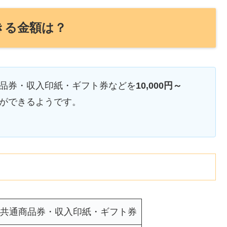
きる金額は？
商品券・収入印紙・ギフト券などを
10,000円～
ができるようです。
共通商品券・収入印紙・ギフト券