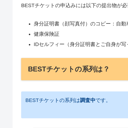
BESTチケットの申込みには以下の提出物が
身分証明書（顔写真付）のコピー：自動
健康保険証
IDセルフィー（身分証明書とご自身が写
BESTチケットの系列は？
BESTチケットの系列は
調査中
です。