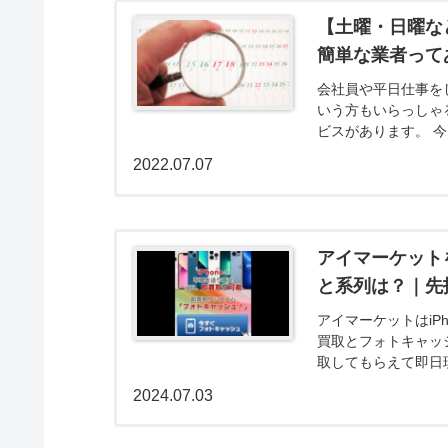
【土曜・日曜な
簡単な業者って
会社員や平日仕事を
いう方もいらっしゃ
ビスがあります。 
な業者について解説し
2022.07.07
アイマーケット
と系列は？｜先
アイマーケットはiP
買取とフォトキャッ
取してもらえて即日
確認も無く申込みの審
2024.07.03