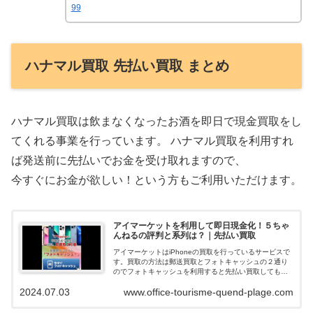
99
ハナマル買取 先払い買取 まとめ
ハナマル買取は飲まなくなったお酒を即日で現金買取をし
てくれる事業を行っています。 ハナマル買取を利用すれ
ば発送前に先払いでお金を受け取れますので、
今すぐにお金が欲しい！という方もご利用いただけます。
アイマーケットを利用して即日現金化！５ちゃ
んねるの評判と系列は？｜先払い買取
アイマーケットはiPhoneの買取を行っているサービスで
す。買取の方法は郵送買取とフォトキャッシュの２通り
のでフォトキャッシュを利用すると先払い買取してもら
えて即日現金化できます。ネットの口コミや評判を調べ
2024.07.03
www.office-tourisme-quend-plage.com
ると、在籍確認も無く申込みの審査落...