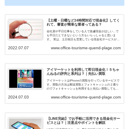
【土曜・日曜など24時間対応で現金化】してく
れて、審査が簡単な業者ってある？
会社員や平日仕事をしている人で急遽現金がほしい…で
も平日だとできないという方もいらっしゃると思いま
す。 実は、土日祝日も営業している現金化サービスがあ
ります。 今回ご紹介するのは土日祝営業、在籍確認な
2022.07.07
www.office-tourisme-quend-plage.com
し、審査が簡単な業者について解説します。...
アイマーケットを利用して即日現金化！５ちゃ
んねるの評判と系列は？｜先払い買取
アイマーケットはiPhoneの買取を行っているサービスで
す。買取の方法は郵送買取とフォトキャッシュの２通り
のでフォトキャッシュを利用すると先払い買取してもら
えて即日現金化できます。ネットの口コミや評判を調べ
2024.07.03
www.office-tourisme-quend-plage.com
ると、在籍確認も無く申込みの審査落...
【LINE完結】でお手軽に活用できる現金化サー
ビスとは？｜注意点やポイントを解説