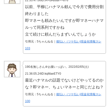
22:33:47.06ID:/A+GAbuBr>>876
以前、平柳にハナマル頼んで今月で費用分割
終わりました
即マネーも頼みたいんですが即マネーハナマ
ルって同系列ですかね
立て続けに頼んだらまずいんでしょうか
引用元：5ちゃんねる｜
後払い（ツケ払い)現金化情報スレ
103
190名無しさん＠お腹いっぱい。2022/02/05(土)
21:36:05.24ID:kqMaeETY0
最近ハナマルの話題でないけどやってるのか
な？即マネー、ちょいマネーと同じだよね？
引用元：5ちゃんねる｜
後払い（ツケ払い)現金化情報スレ
100