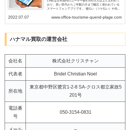
LINEは日本国内のユーザー数9,000万人以上と言われて
おり、若い世代からご年配の方まで幅広く使われている
スマートフォンアプリです。 後払い（ツケ払い）や先払
い買取でお金を調達できる業者の中には「LINEだけで申
2022.07.07
www.office-tourisme-quend-plage.com
込や審査が完結できる」業者...
ハナマル買取の運営会社
会社名
株式会社クリスチャン
代表者
Bridel Christian Noel
東京都中野区鷺宮1-2-8 SA-クロス都立家政5
所在地
201号
電話番
050-3154-0831
号
メール
–