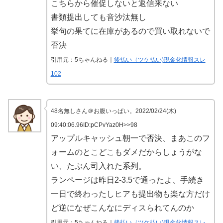
こちらから催促しないと返信来ない
書類提出しても音沙汰無し
挙句の果てに在庫があるので買い取れないで
否決
引用元：5ちゃんねる｜
後払い（ツケ払い)現金化情報スレ
102
48名無しさん＠お腹いっぱい。2022/02/24(木)
09:40:06.96ID:pCPvYaz0H>>98
アップルキャッシュ朝一で否決、まあこのフ
ォームのとこどこもダメだからしょうがな
い、たぶん司入れた系列。
ランページは昨日2-3.5で通ったよ、手続き
一日で終わったしヒアも提出物も楽な方だけ
ど逆になぜこんなにディスられてんのか
引用元：5ちゃんねる｜
後払い（ツケ払い)現金化情報スレ