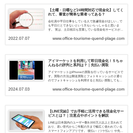
【土曜・日曜など24時間対応で現金化】してく
れて、審査が簡単な業者ってある？
会社員や平日仕事をしている人で急遽現金がほしい…で
も平日だとできないという方もいらっしゃると思いま
す。 実は、土日祝日も営業している現金化サービスがあ
ります。 今回ご紹介するのは土日祝営業、在籍確認な
2022.07.07
www.office-tourisme-quend-plage.com
し、審査が簡単な業者について解説します。...
アイマーケットを利用して即日現金化！５ちゃ
んねるの評判と系列は？｜先払い買取
アイマーケットはiPhoneの買取を行っているサービスで
す。買取の方法は郵送買取とフォトキャッシュの２通り
のでフォトキャッシュを利用すると先払い買取してもら
えて即日現金化できます。ネットの口コミや評判を調べ
2024.07.03
www.office-tourisme-quend-plage.com
ると、在籍確認も無く申込みの審査落...
【LINE完結】でお手軽に活用できる現金化サー
ビスとは？｜注意点やポイントを解説
LINEは日本国内のユーザー数9,000万人以上と言われて
おり、若い世代からご年配の方まで幅広く使われている
スマートフォンアプリです。 後払い（ツケ払い）や先払