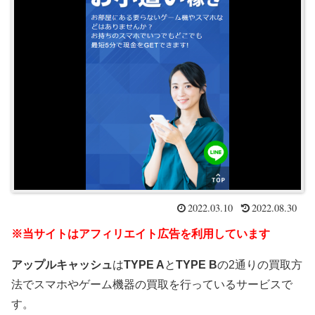
2022.03.10
2022.08.30
※当サイトはアフィリエイト広告を利用しています
アップルキャッシュ
は
TYPE A
と
TYPE B
の2通りの買取方
法でスマホやゲーム機器の買取を行っているサービスで
す。