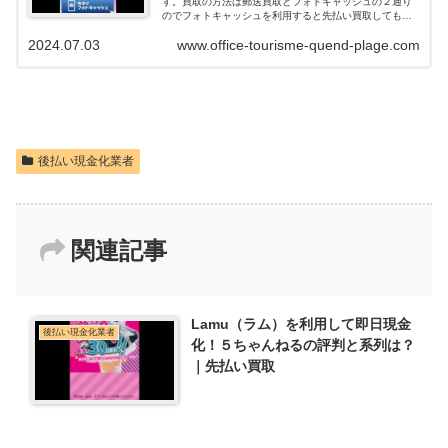
す。買取の方法は郵送買取とフォトキャッシュの２通り
のでフォトキャッシュを利用すると先払い買取してもら
えて即日現金化できます。ネットの口コミや評判を調べ
2024.07.03
www.office-tourisme-quend-plage.com
ると、在籍確認も無く申込みの審査落...
後払い現金化業者
関連記事
Lamu（ラム）を利用して即日現金
後払い現金化業者
化！５ちゃんねるの評判と系列は？
｜先払い買取