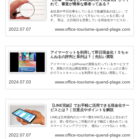
れて、審査が簡単な業者ってある？
会社員や平日仕事をしている人で急遽現金がほしい…で
も平日だとできないという方もいらっしゃると思いま
す。 実は、土日祝日も営業している現金化サービスがあ
ります。 今回ご紹介するのは土日祝営業、在籍確認な
2022.07.07
www.office-tourisme-quend-plage.com
し、審査が簡単な業者について解説します。...
アイマーケットを利用して即日現金化！５ちゃ
んねるの評判と系列は？｜先払い買取
アイマーケットはiPhoneの買取を行っているサービスで
す。買取の方法は郵送買取とフォトキャッシュの２通り
のでフォトキャッシュを利用すると先払い買取してもら
えて即日現金化できます。ネットの口コミや評判を調べ
2024.07.03
www.office-tourisme-quend-plage.com
ると、在籍確認も無く申込みの審査落...
【LINE完結】でお手軽に活用できる現金化サー
ビスとは？｜注意点やポイントを解説
LINEは日本国内のユーザー数9,000万人以上と言われて
おり、若い世代からご年配の方まで幅広く使われている
スマートフォンアプリです。 後払い（ツケ払い）や先払
い買取でお金を調達できる業者の中には「LINEだけで申
2022.07.07
www.office-tourisme-quend-plage.com
込や審査が完結できる」業者...