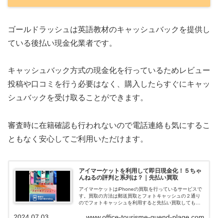
ゴールドラッシュは英語教材のキャッシュバックを提供し
ている後払い現金化業者です。
キャッシュバック方式の現金化を行っているためレビュー
投稿や口コミを行う必要はなく、購入したらすぐにキャッ
シュバックを受け取ることができます。
審査時に在籍確認も行われないので電話連絡も気にするこ
ともなく安心してご利用いただけます。
アイマーケットを利用して即日現金化！５ちゃ
んねるの評判と系列は？｜先払い買取
アイマーケットはiPhoneの買取を行っているサービスで
す。買取の方法は郵送買取とフォトキャッシュの２通り
のでフォトキャッシュを利用すると先払い買取してもら
えて即日現金化できます。ネットの口コミや評判を調べ
2024.07.03
www.office-tourisme-quend-plage.com
ると、在籍確認も無く申込みの審査落...