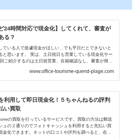
ど24時間対応で現金化】してくれて、審査が
ある？
している人で急遽現金がほしい…でも平日だとできないと
ると思います。 実は、土日祝日も営業している現金化サー
今回ご紹介するのは土日祝営業、在籍確認なし、審査が簡単
ます。...
www.office-tourisme-quend-plage.com
を利用して即日現金化！５ちゃんねるの評判
払い買取
honeの買取を行っているサービスです。買取の方法は郵送
シュの２通りのでフォトキャッシュを利用すると先払い買
現金化できます。ネットの口コミや評判を調べると、在籍
査落...