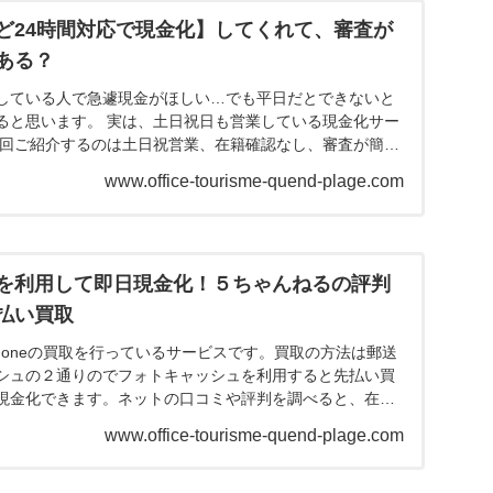
ど24時間対応で現金化】してくれて、審査が
ある？
している人で急遽現金がほしい…でも平日だとできないと
ると思います。 実は、土日祝日も営業している現金化サー
今回ご紹介するのは土日祝営業、在籍確認なし、審査が簡単
ます。...
www.office-tourisme-quend-plage.com
を利用して即日現金化！５ちゃんねるの評判
払い買取
honeの買取を行っているサービスです。買取の方法は郵送
シュの２通りのでフォトキャッシュを利用すると先払い買
現金化できます。ネットの口コミや評判を調べると、在籍
査落...
www.office-tourisme-quend-plage.com