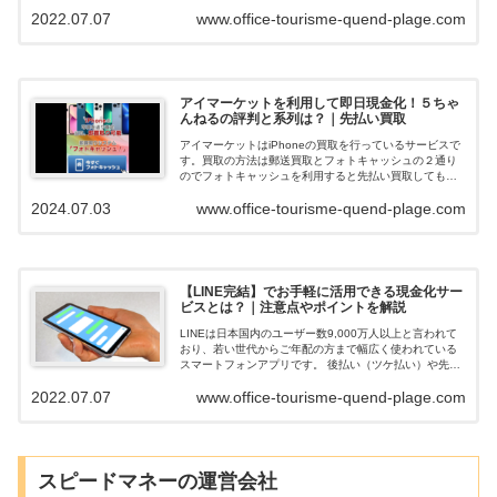
ります。 今回ご紹介するのは土日祝営業、在籍確認な
2022.07.07
www.office-tourisme-quend-plage.com
し、審査が簡単な業者について解説します。...
アイマーケットを利用して即日現金化！５ちゃ
んねるの評判と系列は？｜先払い買取
アイマーケットはiPhoneの買取を行っているサービスで
す。買取の方法は郵送買取とフォトキャッシュの２通り
のでフォトキャッシュを利用すると先払い買取してもら
えて即日現金化できます。ネットの口コミや評判を調べ
2024.07.03
www.office-tourisme-quend-plage.com
ると、在籍確認も無く申込みの審査落...
【LINE完結】でお手軽に活用できる現金化サー
ビスとは？｜注意点やポイントを解説
LINEは日本国内のユーザー数9,000万人以上と言われて
おり、若い世代からご年配の方まで幅広く使われている
スマートフォンアプリです。 後払い（ツケ払い）や先払
い買取でお金を調達できる業者の中には「LINEだけで申
2022.07.07
www.office-tourisme-quend-plage.com
込や審査が完結できる」業者...
スピードマネーの運営会社