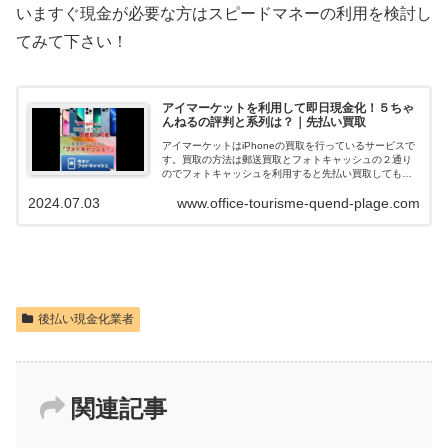
いますぐ現金が必要な方はスピードマネーの利用を検討し
てみて下さい！
アイマーケットを利用して即日現金化！５ちゃ
んねるの評判と系列は？｜先払い買取
アイマーケットはiPhoneの買取を行っているサービスで
す。買取の方法は郵送買取とフォトキャッシュの２通り
のでフォトキャッシュを利用すると先払い買取してもら
えて即日現金化できます。ネットの口コミや評判を調べ
2024.07.03
www.office-tourisme-quend-plage.com
ると、在籍確認も無く申込みの審査落...
後払い現金化業者
関連記事