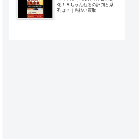
化！５ちゃんねるの評判と系
列は？｜先払い買取